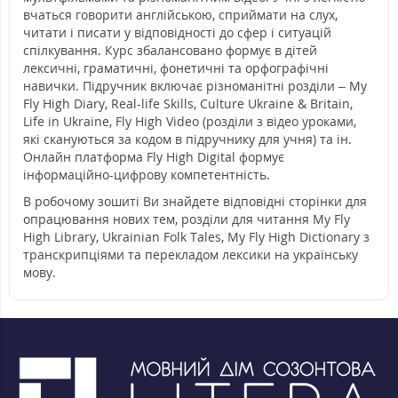
вчаться говорити англійською, сприймати на слух,
читати і писати у відповідності до сфер і ситуацій
спілкування. Курс збалансовано формує в дітей
лексичні, граматичні, фонетичні та орфографічні
навички. Підручник включає різноманітні розділи – My
Fly High Diary, Real-life Skills, Culture Ukraine & Britain,
Life in Ukraine, Fly High Video (розділи з відео уроками,
які скануються за кодом в підручнику для учня) та ін.
Онлайн платформа Fly High Digital формує
інформаційно-цифрову компетентність.
В робочому зошиті Ви знайдете відповідні сторінки для
опрацювання нових тем, розділи для читання My Fly
High Library, Ukrainian Folk Tales, My Fly High Dictionary з
транскрипціями та перекладом лексики на українську
мову.