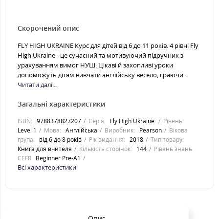
Скорочений опис
FLY HIGH UKRAINE Курс для дітей від 6 до 11 років. 4 рівні Fly
High Ukraine - це сучасний та мотивуючий підручник з
урахуванням вимог НУШ. Цікаві й захопливі уроки
допоможуть дітям вивчати англійську весело, граючи...
Читати далі...
Загальні характеристики
ISBN:
9788378827207
Серія:
Fly High Ukraine
Рівень:
Level 1
Мова:
Англійська
Виробник:
Pearson
Вікова
група:
від 6 до 8 років
Рік видання:
2018
Тип товару:
Книга для вчителя
Кількість сторінок:
144
Рівень знань
CEFR
Beginner Pre-A1
Всі характеристики
Опис