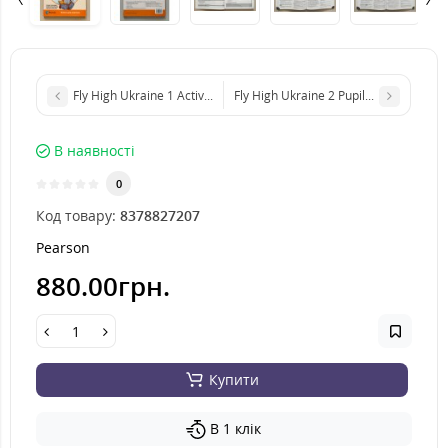
Fly High Ukraine 1 Activity Book
Fly High Ukraine 2 Pupil's Book
В наявності
0
Код товару:
8378827207
Pearson
880.00грн.
Купити
В 1 клік