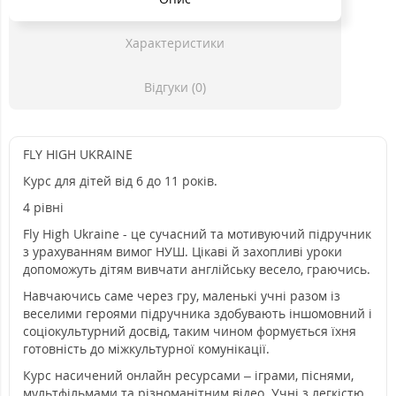
Характеристики
Відгуки (0)
FLY HIGH UKRAINE
Курс для дітей від 6 до 11 років.
4 рівні
Fly High Ukraine - це сучасний та мотивуючий підручник
з урахуванням вимог НУШ. Цікаві й захопливі уроки
допоможуть дітям вивчати англійську весело, граючись.
Навчаючись саме через гру, маленькі учні разом із
веселими героями підручника здобувають іншомовний і
соціокультурний досвід, таким чином формується їхня
готовність до міжкультурної комунікації.
Курс насичений онлайн ресурсами – іграми, піснями,
мультфільмами та різноманітним відео. Учні з легкістю